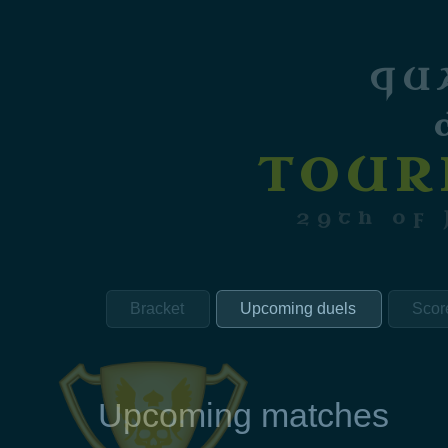
QU
TOUR
29th of
Bracket
Upcoming duels
Scor
Upcoming matches